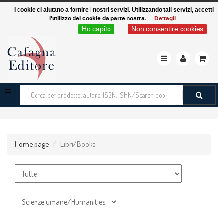
I cookie ci aiutano a fornire i nostri servizi. Utilizzando tali servizi, accetti
l'utilizzo dei cookie da parte nostra.
Dettagli
Ho capito
Non consentire cookies
Toggle
navigation
Cerca
tra
i
prodotti
Home page
Libri/Books