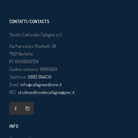
CONTATTI/CONTACTS
Studio Editoriale Cafagna s.r.l.
Via Francesco Rizzitelli, 58
76121
Barletta
P.I. 06995130728
Codice univoco: KRRH6B9
Telefono:
0883.954639
Email:
info@cafagnaeditore.it
PEC:
studioeditorialecafagna@pec.it
INFO