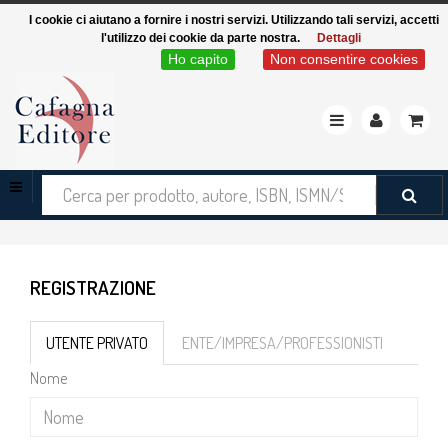
I cookie ci aiutano a fornire i nostri servizi. Utilizzando tali servizi, accetti
l'utilizzo dei cookie da parte nostra.
Dettagli
Ho capito
Non consentire cookies
Toggle
navigation
Cerca
tra
i
prodotti
REGISTRAZIONE
UTENTE PRIVATO
ENTE/IMPRESA/PROFESSIONISTI
Nome