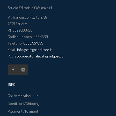
Studio Editoriale Cafagna s.r.l.
Via Francesco Rizzitelli, 58
76121
Barletta
P.I. 06995130728
Codice univoco: KRRH6B9
Telefono:
0883.954639
Email:
info@cafagnaeditore.it
PEC:
studioeditorialecafagna@pec.it
INFO
Chi siamo/About us
Spedizioni/Shipping
Pagamenti/Payment