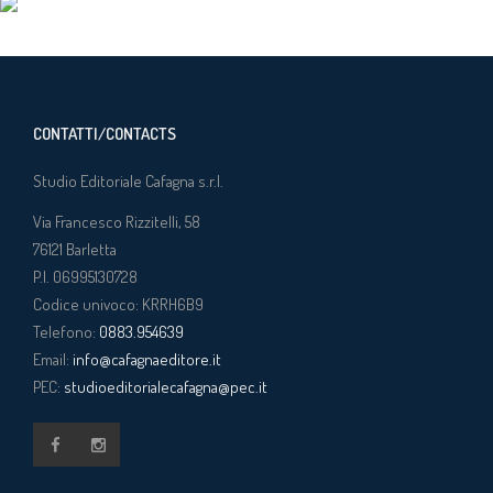
CONTATTI/CONTACTS
Studio Editoriale Cafagna s.r.l.
Via Francesco Rizzitelli, 58
76121
Barletta
P.I. 06995130728
Codice univoco: KRRH6B9
Telefono:
0883.954639
Email:
info@cafagnaeditore.it
PEC:
studioeditorialecafagna@pec.it