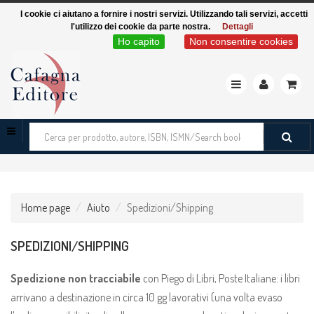
I cookie ci aiutano a fornire i nostri servizi. Utilizzando tali servizi, accetti
l'utilizzo dei cookie da parte nostra.
Dettagli
Ho capito
Non consentire cookies
Toggle
navigation
Cerca
tra
i
prodotti
Home page
Aiuto
Spedizioni/Shipping
SPEDIZIONI/SHIPPING
Spedizione non tracciabile
con Piego di Libri, Poste Italiane: i libri
arrivano a destinazione in circa 10 gg lavorativi (una volta evaso