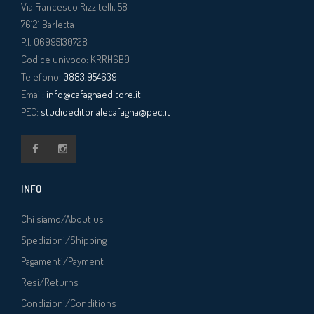
Via Francesco Rizzitelli, 58
76121
Barletta
P.I. 06995130728
Codice univoco: KRRH6B9
Telefono:
0883.954639
Email:
info@cafagnaeditore.it
PEC:
studioeditorialecafagna@pec.it
INFO
Chi siamo/About us
Spedizioni/Shipping
Pagamenti/Payment
Resi/Returns
Condizioni/Conditions