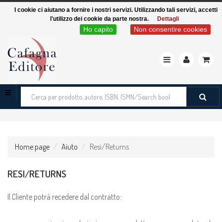
I cookie ci aiutano a fornire i nostri servizi. Utilizzando tali servizi, accetti
l'utilizzo dei cookie da parte nostra.
Dettagli
Ho capito
Non consentire cookies
Toggle
navigation
Cerca
tra
i
prodotti
Home page
Aiuto
Resi/Returns
RESI/RETURNS
Il Cliente potrà recedere dal contratto: