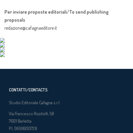
Per inviare proposte editoriali/To send publishing
proposals
redazione@cafagnaeditore.it
CONTATTI/CONTACTS
Studio Editoriale Cafagna s.r.l.
Via Francesco Rizzitelli, 58
76121
Barletta
P.I. 06995130728