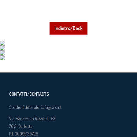
Indietro/Back
CONTATTI/CONTACTS
Studio Editoriale Cafagna s.r.l.
Via Francesco Rizzitelli, 58
76121
Barletta
P.I. 06995130728