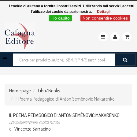
I cookie ci aiutano a fornire i nostri servizi. Utilizzando tali servizi, accetti
l'utilizzo dei cookie da parte nostra.
Dettagli
Ho capito
Non consentire cookies
Toggle
navigation
Cerca
tra
i
prodotti
Home page
Libri/Books
Il Poema Pedagogico di Anton Semënovic Makarenko
IL POEMA PEDAGOGICO DI ANTON SEMËNOVIC MAKARENKO
L’EDUCAZIONE PER UNA SOCIETÀ FUTURA
di:
Vincenzo Sarracino