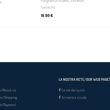
Margherita Musello
,
Vincenzo
o
Sarracino
16.00 €
LA NOSTRA RETE/OUR WEB PAGE
o/About us
Le vie dei suoni
ni/Shipping
Scrivere a scuola
ti/Payment