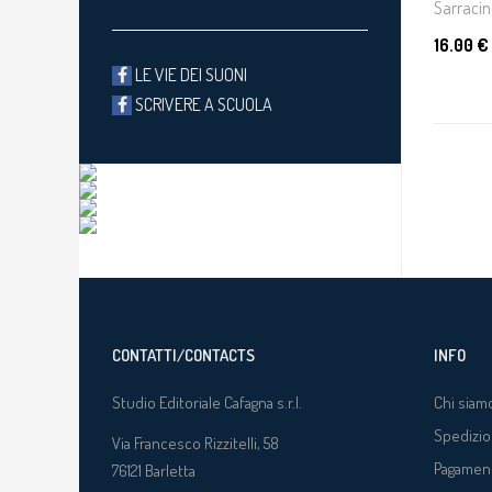
Sarracin
16.00 €
LE VIE DEI SUONI
SCRIVERE A SCUOLA
CONTATTI/CONTACTS
INFO
Studio Editoriale Cafagna s.r.l.
Chi siam
Spedizio
Via Francesco Rizzitelli, 58
Pagamen
76121
Barletta