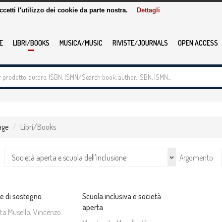
accetti l'utilizzo dei cookie da parte nostra.
Dettagli
E
LIBRI/BOOKS
MUSICA/MUSIC
RIVISTE/JOURNALS
OPEN ACCESS
age
Libri/Books
Società aperta e scuola dell'inclusione
Argomento
te di sostegno
Scuola inclusiva e società
aperta
ta Musello
,
Vincenzo