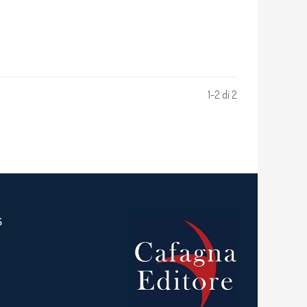
1-2 di 2
S