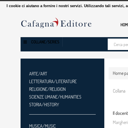
I cookie ci aiutano a fornire i nostri servizi. Utilizzando tali servizi, 
HOM
Cerca
COLLANE/SERIES
tra
i
prodotti
Home p
ARTE/ART
LETTERATURA/LITERATURE
RELIGIONE/RELIGION
Collana
SCIENZE UMANE/HUMANITIES
STORIA/HISTORY
Il docen
Margheri
MUSICA/MUSIC