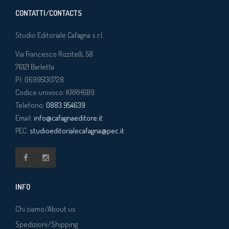
CONTATTI/CONTACTS
Studio Editoriale Cafagna s.r.l.
Via Francesco Rizzitelli, 58
76121
Barletta
P.I. 06995130728
Codice univoco: KRRH6B9
Telefono:
0883.954639
Email:
info@cafagnaeditore.it
PEC:
studioeditorialecafagna@pec.it
INFO
Chi siamo/About us
Spedizioni/Shipping