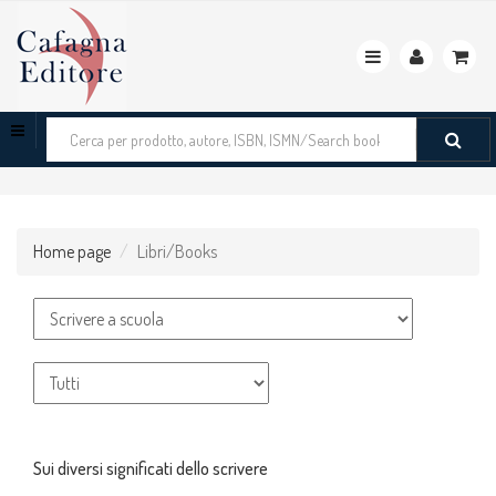
Toggle
navigation
Cerca
tra
i
prodotti
Home page
Libri/Books
Sui diversi significati dello scrivere