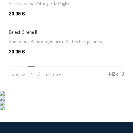
Società Storia Patria per la Puglia
20.00 €
Celesti Sirene II
Annamaria Bonsante
,
Roberto Matteo Pasquandrea
30.00 €
1-12 di 19
« prima
(current)
2
ultima »
1