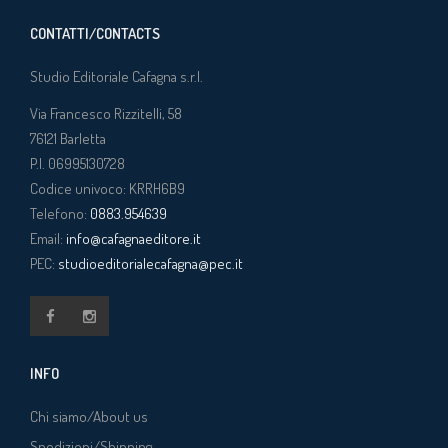
CONTATTI/CONTACTS
Studio Editoriale Cafagna s.r.l.
Via Francesco Rizzitelli, 58
76121
Barletta
P.I. 06995130728
Codice univoco: KRRH6B9
Telefono:
0883.954639
Email:
info@cafagnaeditore.it
PEC:
studioeditorialecafagna@pec.it
INFO
Chi siamo/About us
Spedizioni/Shipping