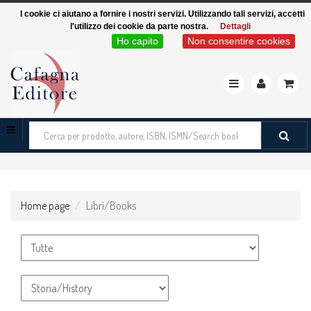
I cookie ci aiutano a fornire i nostri servizi. Utilizzando tali servizi, accetti
l'utilizzo dei cookie da parte nostra.
Dettagli
Ho capito
Non consentire cookies
Toggle
navigation
Cerca
tra
i
prodotti
Home page
Libri/Books