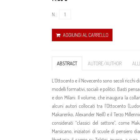
N.:
AGGIUNGI AL CARRELLO
ABSTRACT
AUTORE/AUTHOR
ALL
L’Ottocento e il Novecento sono secoli ricchi di
modelli formativi, sociali e politici. Basti pensa
e don Milani. Il volume, che inaugura la coll
alcuni autori collocati tra l’Ottocento (Lud
Makarenko, Alexander Neill) e il Terzo Millenn
considerati “classici del settore”, come Ma
Marsicano, iniziatori di scuole di pensiero 
libertaria; il saggio su Tolstoj, invece, a cu