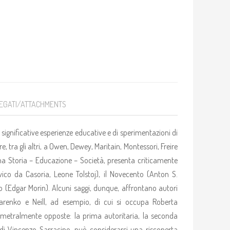
EGATI/ATTACHMENTS
 significative esperienze educative e di sperimentazioni di
re, tra gli altri, a Owen, Dewey, Maritain, Montessori, Freire
ana Storia – Educazione – Società, presenta criticamente
ovico da Casoria, Leone Tolstoj), il Novecento (Anton S.
io (Edgar Morin). Alcuni saggi, dunque, affrontano autori
karenko e Neill, ad esempio, di cui si occupa Roberta
diametralmente opposte: la prima autoritaria, la seconda
ra di Vincenzo Sarracino, può considerarsi una riscoperta