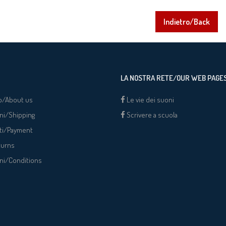
Indietro/Back
LA NOSTRA RETE/OUR WEB PAGE
o/About us
Le vie dei suoni
ni/Shipping
Scrivere a scuola
ti/Payment
turns
ni/Conditions