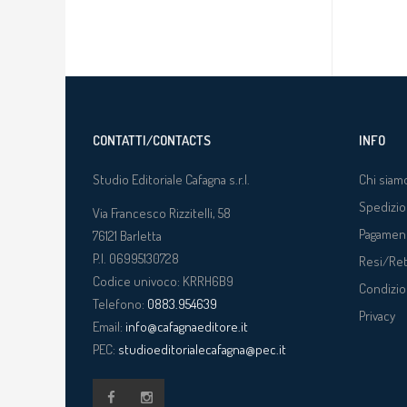
CONTATTI/CONTACTS
INFO
Studio Editoriale Cafagna s.r.l.
Chi siam
Spedizio
Via Francesco Rizzitelli, 58
Pagamen
76121
Barletta
P.I. 06995130728
Resi/Re
Codice univoco: KRRH6B9
Condizio
Telefono:
0883.954639
Privacy
Email:
info@cafagnaeditore.it
PEC:
studioeditorialecafagna@pec.it