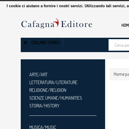
I cookie ci aiutano a fornire i nostri servizi. Utilizzando tali servizi, 
HOM
Cerca
COLLANE/SERIES
tra
i
prodotti
Home p
ARTE/ART
LETTERATURA/LITERATURE
RELIGIONE/RELIGION
SCIENZE UMANE/HUMANITIES
STORIA/HISTORY
MUSICA/MUSIC