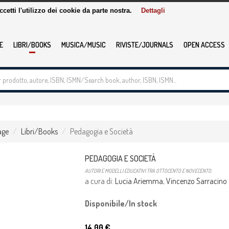
accetti l'utilizzo dei cookie da parte nostra.
Dettagli
E
LIBRI/BOOKS
MUSICA/MUSIC
RIVISTE/JOURNALS
OPEN ACCESS
age
Libri/Books
Pedagogia e Società
PEDAGOGIA E SOCIETÀ
AUTORI E MODELLI EDUCATIVI TRA OTTOCENTO E NOVECENTO.
a cura di:
Lucia Ariemma
,
Vincenzo Sarracino
Disponibile/In stock
14.00 €