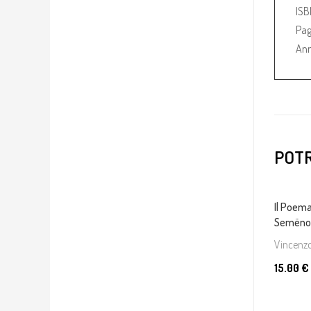
IS
Pag
Ann
POTR
Il Poem
Semënov
Vincenzo
15.00 €