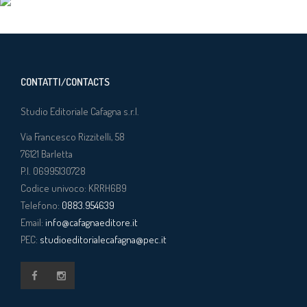
CONTATTI/CONTACTS
Studio Editoriale Cafagna s.r.l.
Via Francesco Rizzitelli, 58
76121
Barletta
P.I. 06995130728
Codice univoco: KRRH6B9
Telefono:
0883.954639
Email:
info@cafagnaeditore.it
PEC:
studioeditorialecafagna@pec.it