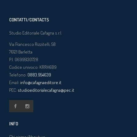
CONTATTI/CONTACTS
Studio Editoriale Cafagna s.r.l.
Via Francesco Rizzitelli, 58
76121
Barletta
P.I. 06995130728
Codice univoco: KRRH6B9
Telefono:
0883.954639
Email:
info@cafagnaeditore.it
PEC:
studioeditorialecafagna@pec.it
INFO
Chi siamo/About us