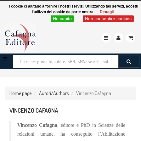
I cookie ci aiutano a fornire i nostri servizi. Utilizzando tali servizi, accetti
l'utilizzo dei cookie da parte nostra.
Dettagli
Ho capito
Non consentire cookies
Toggle
navigation
Cerca
tra
i
prodotti
Home page
Autori/Authors
Vincenzo Cafagna
VINCENZO CAFAGNA
Vincenzo Cafagna
, editore e PhD in Scienze delle
relazioni umane, ha conseguito l’Abilitazione