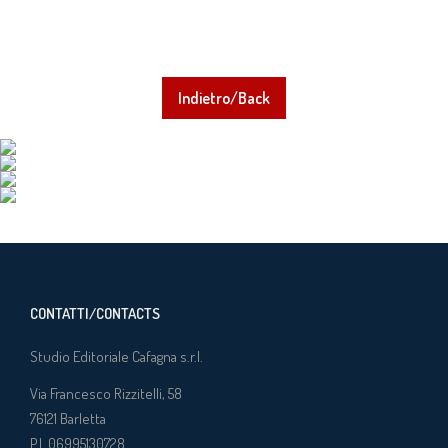
Indietro/Back
CONTATTI/CONTACTS
Studio Editoriale Cafagna s.r.l.
Via Francesco Rizzitelli, 58
76121
Barletta
P.I. 06995130728