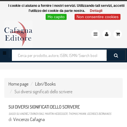
I cookie ci aiutano a fornire i nostri servizi. Utilizzando tali servizi, accetti
l'utilizzo dei cookie da parte nostra.
Dettagli
Ho capito
Non consentire cookies
Toggle
navigation
Cerca
tra
i
prodotti
Home page
Libri/Books
Sui diversi significati dello scrivere
SUI DIVERSI SIGNIFICATI DELLO SCRIVERE
SAGGI SU ANDREJ TARKOVSKIJ, MARTIN HEIDEGGER, THOMAS MANN, GEORGES BERNANOS
di:
Vincenzo Cafagna