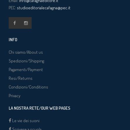
Email:
info@cafagnaeditore.it
PEC:
studioeditorialecafagna@pec.it
INFO
Chi siamo/About us
Spedizioni/Shipping
Pagamenti/Payment
Resi/Returns
Condizioni/Conditions
Privacy
LA NOSTRA RETE/OUR WEB PAGES
Le vie dei suoni
Scrivere a scuola