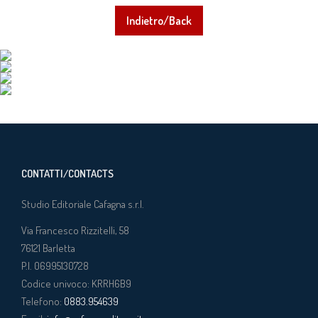
Indietro/Back
CONTATTI/CONTACTS
Studio Editoriale Cafagna s.r.l.
Via Francesco Rizzitelli, 58
76121
Barletta
P.I. 06995130728
Codice univoco: KRRH6B9
Telefono:
0883.954639