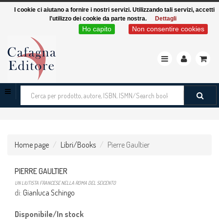
I cookie ci aiutano a fornire i nostri servizi. Utilizzando tali servizi, accetti
l'utilizzo dei cookie da parte nostra.
Dettagli
Ho capito
Non consentire cookies
Toggle
navigation
Cerca
tra
i
prodotti
Home page
Libri/Books
Pierre Gaultier
PIERRE GAULTIER
UN LIUTISTA FRANCESE NELLA ROMA DEL SEICENTO
di:
Gianluca Schingo
Disponibile/In stock