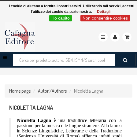
I cookie ci aiutano a fornire i nostri servizi. Utilizzando tali servizi, accetti
l'utilizzo dei cookie da parte nostra.
Dettagli
Ho capito
Non consentire cookies
Toggle
navigation
Cerca
tra
i
prodotti
Home page
Autori/Authors
Nicoletta Lagna
NICOLETTA LAGNA
Nicoletta Lagna
è una traduttrice letteraria con la
passione per la musica e le lingue straniere. Alla laurea
in Scienze Linguistiche, Letterarie e della Traduzione
(Sapienza Università di Roma) affianca infatti studi