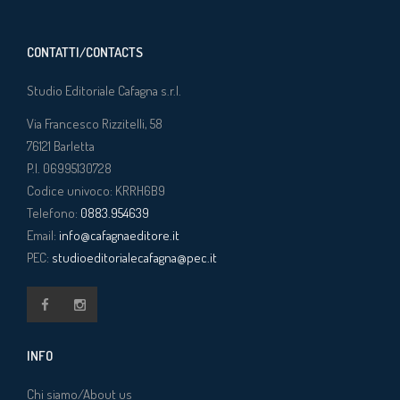
CONTATTI/CONTACTS
Studio Editoriale Cafagna s.r.l.
Via Francesco Rizzitelli, 58
76121
Barletta
P.I. 06995130728
Codice univoco: KRRH6B9
Telefono:
0883.954639
Email:
info@cafagnaeditore.it
PEC:
studioeditorialecafagna@pec.it
INFO
Chi siamo/About us