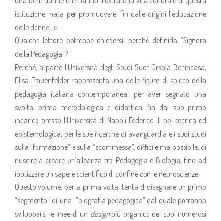
una delle donne che hanno illustrato la vita culturale di questa
istituzione, nata per promuovere, fin dalle origini l’educazione
delle donne…».
Qualche lettore potrebbe chiedersi: perché definirla “Signora
della Pedagogia”?
Perché, a parte l’Università degli Studi Suor Orsola Benincasa,
Elisa Frauenfelder rappresenta una delle figure di spicco della
pedagogia italiana contemporanea: per aver segnato una
svolta, prima metodologica e didattica, fin dal suo primo
incarico presso l’Università di Napoli Federico II, poi teorica ed
epistemologica, per le sue ricerche di avanguardia e i suoi studi
sulla “formazione” e sulla “scommessa”, difficile ma possibile, di
riuscire a creare un’alleanza tra Pedagogia e Biologia, fino ad
ipotizzare un sapere scientifico di confine con le neuroscienze.
Questo volume, per la prima volta, tenta di disegnare un primo
“segmento” di una “biografia pedagogica” dal quale potranno
svilupparsi le linee di un
design
più organico dei suoi numerosi