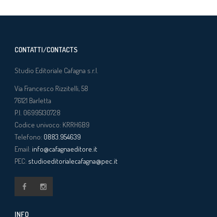
CONTATTI/CONTACTS
Studio Editoriale Cafagna s.r.l.
Via Francesco Rizzitelli, 58
76121
Barletta
P.I. 06995130728
Codice univoco: KRRH6B9
Telefono:
0883.954639
Email:
info@cafagnaeditore.it
PEC:
studioeditorialecafagna@pec.it
INFO