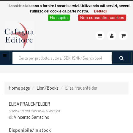
I cookie ci aiutano a fornire i nostri servizi. Utilizzando tali servizi, accetti
l'utilizzo dei cookie da parte nostra.
Dettagli
Ho capito
Non consentire cookies
Toggle
navigation
Cerca
tra
i
prodotti
Home page
Libri/Books
Elisa Frauenfelder
ELISA FRAUENFELDER
SEGMENTI DI UNA BIOGRAFIA PEDAGOGICA
di:
Vincenzo Sarracino
Disponibile/In stock