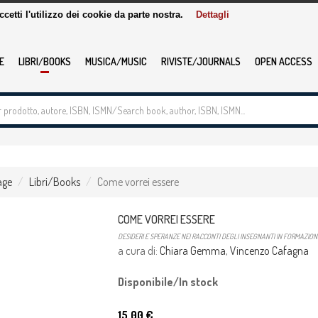
accetti l'utilizzo dei cookie da parte nostra.
Dettagli
E
LIBRI/BOOKS
MUSICA/MUSIC
RIVISTE/JOURNALS
OPEN ACCESS
age
Libri/Books
Come vorrei essere
COME VORREI ESSERE
DESIDERI E SPERANZE NEI RACCONTI DEGLI INSEGNANTI IN FORMAZION
a cura di:
Chiara Gemma
,
Vincenzo Cafagna
Disponibile/In stock
15.00 €