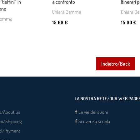
“tieffini” in
a confronto
Itinerari p
one
Chiara Gemma
Chiara 
 Gemma
15.00 €
15.00 €
Indietro/Back
LA NOSTRA RETE/OUR WEB PAGE
o/About us
Le vie dei suoni
ni/Shipping
Scrivere a scuola
ti/Payment