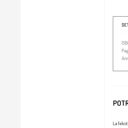
DE
IS
Pag
Ann
POTR
La felici