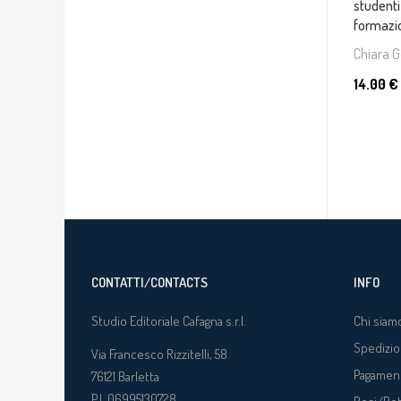
studenti 
formazi
Chiara
14.00 €
CONTATTI/CONTACTS
INFO
Studio Editoriale Cafagna s.r.l.
Chi siam
Spedizio
Via Francesco Rizzitelli, 58
Pagamen
76121
Barletta
P.I. 06995130728