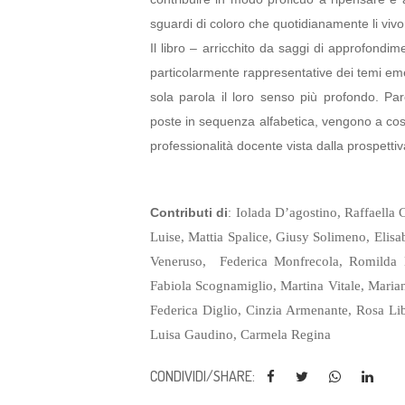
sguardi di coloro che quotidianamente li viv
Il libro – arricchito da saggi di approfondi
particolarmente rappresentative dei temi emer
sola parola il loro senso più profondo. Par
poste in sequenza alfabetica, vengono a cost
professionalità docente vista dalla prospettiv
Contributi di
:
Iolada D’agostino, Raffaella
Luise, Mattia Spalice, Giusy Solimeno, Elisa
Veneruso, Federica Monfrecola, Romilda 
Fabiola Scognamiglio, Martina Vitale, Marian
Federica Diglio, Cinzia Armenante, Rosa Lib
Luisa Gaudino, Carmela Regina
CONDIVIDI/SHARE: