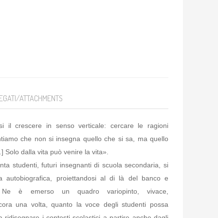
EGATI/ATTACHMENTS
si il crescere in senso verticale: cercare le ragioni
ntiamo che non si insegna quello che si sa, ma quello
] Solo dalla vita può venire la vita».
anta studenti, futuri insegnanti di scuola secondaria, si
a autobiografica, proiettandosi al di là del banco e
. Ne è emerso un quadro variopinto, vivace,
cora una volta, quanto la voce degli studenti possa
 ridisegnare i contesti scolastici a partire anche dagli