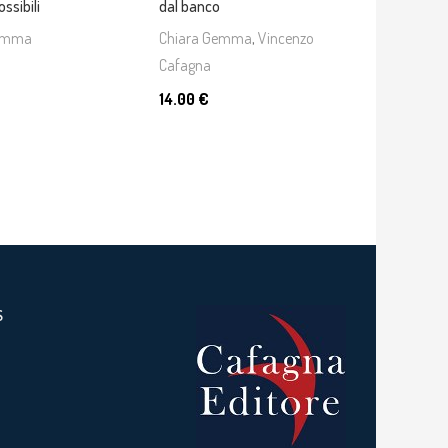
ossibili
dal banco
Gemma
Chiara Gemma
,
Vincenzo
Cafagna
14.00 €
S