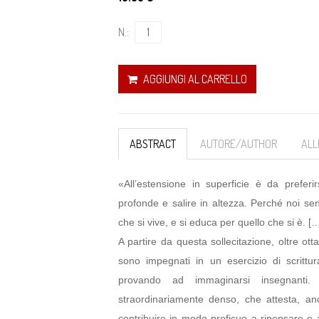
N.:
AGGIUNGI AL CARRELLO
ABSTRACT
AUTORE/AUTHOR
ALL
«All’estensione in superficie è da preferir
profonde e salire in altezza. Perché noi se
che si vive, e si educa per quello che si è. […
A partire da questa sollecitazione, oltre ott
sono impegnati in un esercizio di scrittur
provando ad immaginarsi insegnanti
straordinariamente denso, che attesta, an
contribuire in modo proficuo a ripensare e a