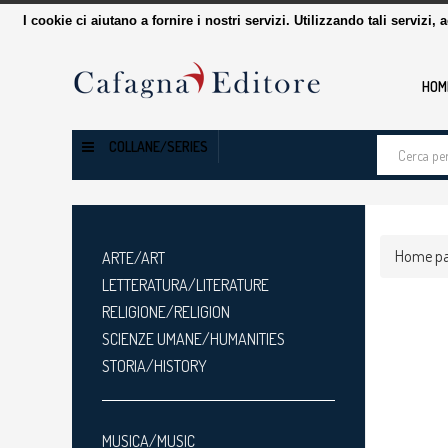
I cookie ci aiutano a fornire i nostri servizi. Utilizzando tali servizi, 
HOM
Cerca
COLLANE/SERIES
tra
i
prodotti
Home p
ARTE/ART
LETTERATURA/LITERATURE
RELIGIONE/RELIGION
SCIENZE UMANE/HUMANITIES
STORIA/HISTORY
MUSICA/MUSIC