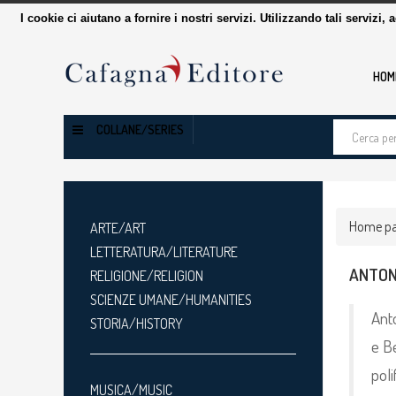
I cookie ci aiutano a fornire i nostri servizi. Utilizzando tali servizi, 
HOM
Cerca
COLLANE/SERIES
tra
i
prodotti
Home p
ARTE/ART
LETTERATURA/LITERATURE
ANTON
RELIGIONE/RELIGION
SCIENZE UMANE/HUMANITIES
Anto
STORIA/HISTORY
e Be
poli
MUSICA/MUSIC