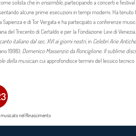
come solista che in
ensemble
, partecipando a concerti e festival
sentando alcune prime esecuzioni in tempi moderni. Ha tenuto l
a Sapienza e di Tor Vergata e ha partecipato a conferenze musico
iana del Trecento di Certaldo e per la Fondazione Levi di Venezi
canto italiano dal sec. XVI ai giorni nostri
, in
Celebri Arie Antiche
lano 1998);
Domenico Massenzio da Ronciglione. Il sublime disc
le della musica,
in cui approfondisce termini del lessico tecnico 
23
 musicato nel Rinascimento