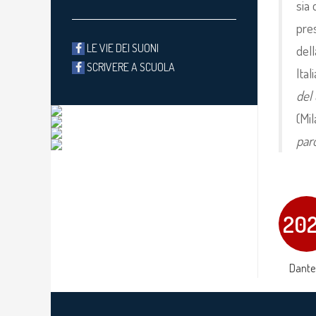
sia 
pre
LE VIE DEI SUONI
dell
SCRIVERE A SCUOLA
Ital
del 
(Mi
paro
20
Dante