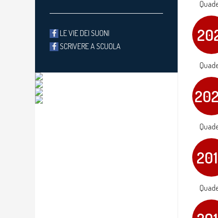
Quader
20
LE VIE DEI SUONI
SCRIVERE A SCUOLA
Quader
20
Quader
20
Quader