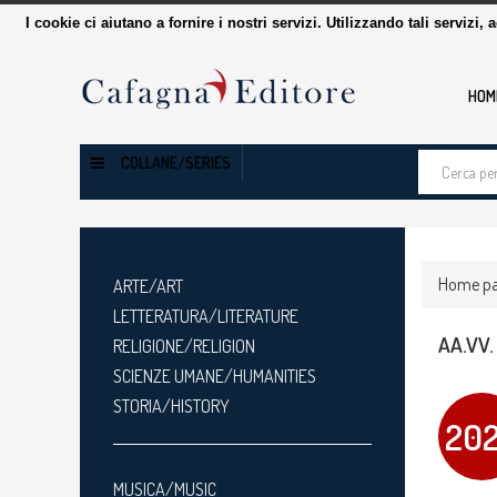
I cookie ci aiutano a fornire i nostri servizi. Utilizzando tali servizi, 
HOM
Cerca
COLLANE/SERIES
tra
i
prodotti
Home p
ARTE/ART
LETTERATURA/LITERATURE
AA.VV.
RELIGIONE/RELIGION
SCIENZE UMANE/HUMANITIES
STORIA/HISTORY
20
MUSICA/MUSIC